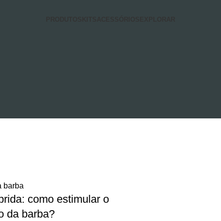
PRODUTOS
KITS
ACESSÓRIOS
EXPLORAR
a barba
rida: como estimular o
o da barba?