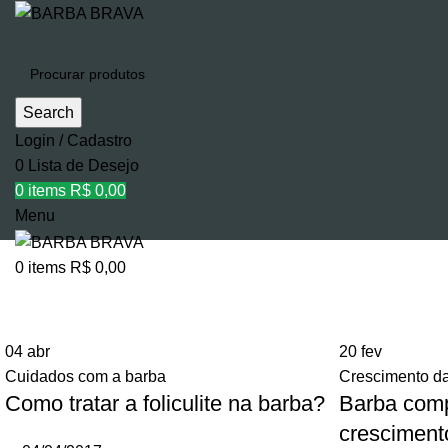
Search
Login / Cadastro
0
Lista de Desejo
0
items
R$
0,00
Menu
0
items
R$
0,00
Tag Archives: dicas para barba
04
abr
20
fev
Cuidados com a barba
Crescimento d
Como tratar a foliculite na barba?
Barba comp
cresciment