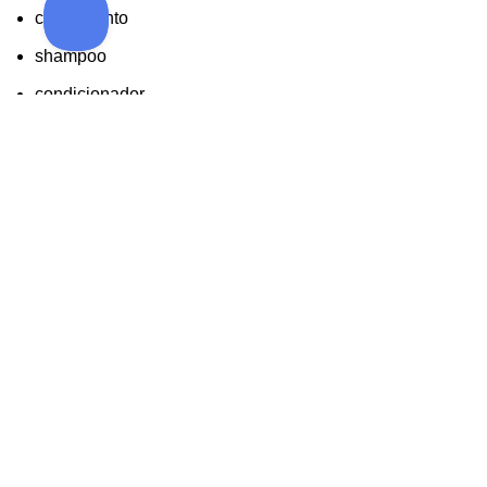
crescimento
shampoo
condicionador
pente
escova
SUGESTÕES
Mais Vendidos
Em Promoção
Kit Essencial para Barba
R$
267,41
R$
314,60