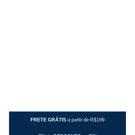
Trocas e Devoluções
Envio e Entrega
Política de Privacidade
🔒 Compra segura com SSL
BARBA BRAVA é uma marca registrada de BARBA BRAVA
LTDA ®
Nós aceitamos:
FRETE GRÁTIS
a partir de R$199