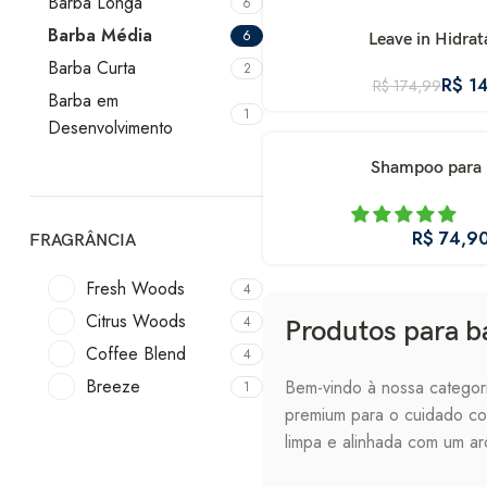
Barba Longa
6
Barba Média
6
Leave in Hidrat
Barba Curta
2
R$
14
R$
174,99
Barba em
1
Desenvolvimento
Shampoo para 
R$
FRAGRÂNCIA
Fresh Woods
4
Citrus Woods
4
Produtos para b
Coffee Blend
4
Breeze
Bem-vindo à nossa categor
1
premium para o cuidado com
limpa e alinhada com um ar