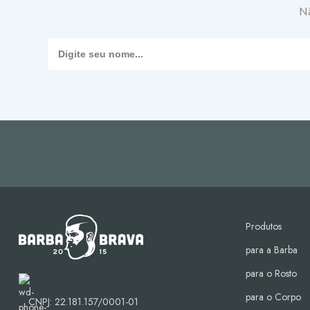
sanguínea na área da barb
Nã
Experimente nossos produto
barba. Compre agora e des
Produtos
para a Barba
para o Rosto
para o Corpo
CNPJ: 22.181.157/0001-01