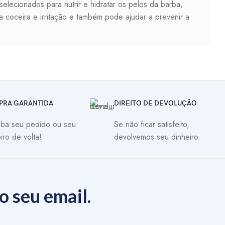
lecionados para nutrir e hidratar os pelos da barba,
a coceira e irritação e também pode ajudar a prevenir a
orcionando uma fixação suave para manter sua barba no
nutrição completa e duradoura. Ele também ajuda a reduzir
sujeira, poeira e oleosidade acumulada. Ele contém
PRA GARANTIDA
DIREITO DE DEVOLUÇÃO
m a purificar os pelos da barba, deixando-a limpa, fresca
ba seu pedido ou seu
Se não ficar satisfeito,
iro de volta!
devolvemos seu dinheiro.
, como aloe vera e óleo de argan, que ajudam a nutrir a
 quebra dos fios e a proteger a barba contra os danos do
o seu email.
estimular o crescimento de novos fios, enquanto nutre e
ína e óleo de rícino, que ajudam a aumentar a circulação