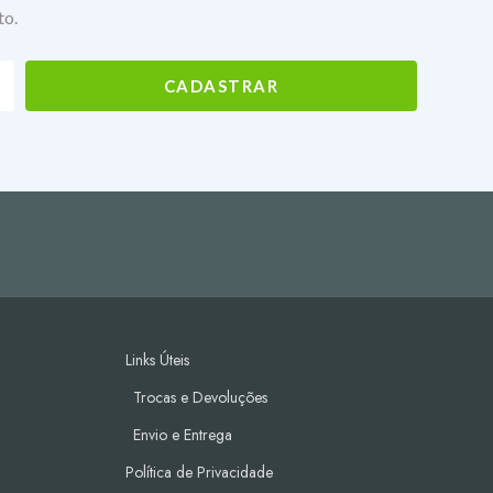
to.
cionados podem fazer para a saúde e aparência da sua
 o seu cuidado com a barba e a sua aparência em geral.
Links Úteis
Trocas e Devoluções
Envio e Entrega
Política de Privacidade