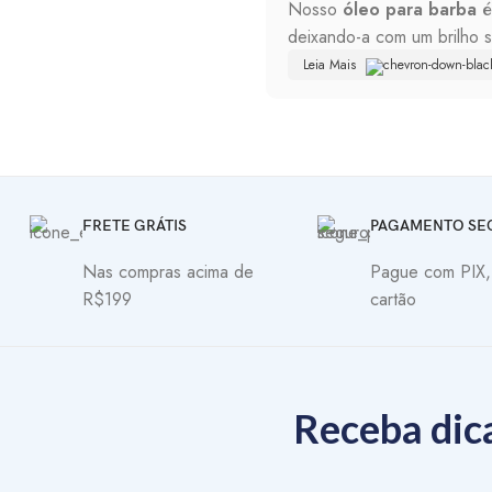
Nosso
óleo para barba
é
deixando-a com um brilho s
quebra dos fios.
Leia Mais
Nosso
balm para barba
é
lugar. Ele é enriquecido c
a coceira e irritação, além
FRETE GRÁTIS
Nosso
shampoo para ba
PAGAMENTO SE
ingredientes naturais como 
Nas compras acima de
Pague com PIX,
e suave ao toque.
R$199
cartão
Nosso
condicionador pa
barba e a pele subjacente,
ambiente externo.
Receba dica
Por fim, nosso
acelerador
hidrata a barba existente. 