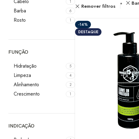
Cabelo
1
Ba
Remover filtros
Barba
6
Rosto
1
-14%
DESTAQUE
FUNÇÃO
Hidratação
5
Limpeza
4
Alinhamento
2
Crescimento
1
INDICAÇÃO