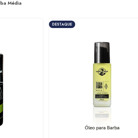
rba Média
DESTAQUE
R$
267,41
R
R$
314,60
R$
152,82
R
R$
169,80
R$
130,32
R$
144,80
R
Óleo para Barba