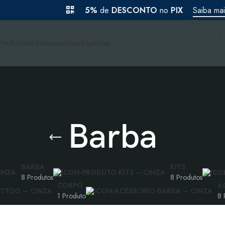
5%
de
DESCONTO
no
PIX
Saiba mais
Produtos
Kits
Acessórios
Explorar
Barba
R$
BARBA
KITS
8 Produtos
8 Produtos
CORPO
A
R$
1 Produto
8 