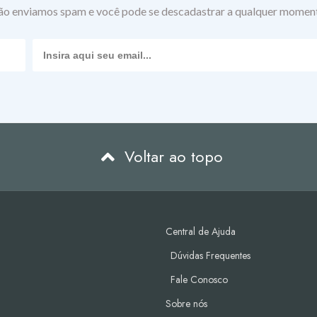
a, promovendo o crescimento saudável de novos pelos.
o enviamos spam e você pode se descadastrar a qualquer momen
s para barba e sinta a diferença que ingredientes naturais sele
cubra como nossos produtos premium para barba podem melhorar
Voltar ao topo
Central de Ajuda
Dúvidas Frequentes
Fale Conosco
Sobre nós