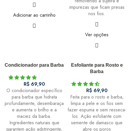
removendo a sujeira e
impurezas que ficam presas
nos fios.
Adicionar ao carrinho
Ver opções
R$
267,41
R$
314,60
Condicionador para Barba
Esfoliante para Rosto e
Barba
R$
152,82
R$
169,80
R$
O condicionador específico
R$
para barba que hidrata
Feita para o rosto e barba,
R$
130,32
R$
144,80
profundamente, desembaraça
limpa a pele e os fios sem
e aumenta o brilho e a
fazer espuma e sem resseca-
maciez da barba.
los. Ação esfoliante com
Ingredientes naturais que
semente de damasco que
garantem ação adstringente,
abre os poros