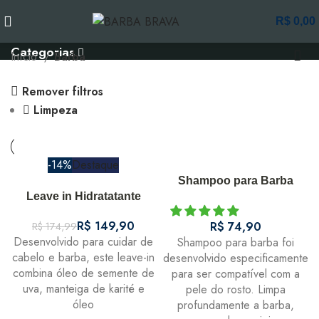
Barba
R$
0,00
Categorias
Início
Barba
Remover filtros
Limpeza
-14%
Destaque
Shampoo para Barba
Leave in Hidratatante
R$
149,90
R$
R$
174,99
Desenvolvido para cuidar de
Shampoo para barba foi
cabelo e barba, este leave-in
desenvolvido especificamente
combina óleo de semente de
para ser compatível com a
uva, manteiga de karité e
pele do rosto. Limpa
óleo
profundamente a barba,