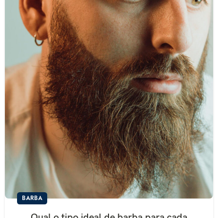
R$
267,41
R$
314,60
R$
152,82
R$
169,80
R$
130,32
R$
144,80
BARBA
Qual o tipo ideal de barba para cada