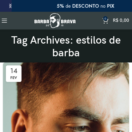
5%
de
DESCONTO
no
PIX
0
R$
0,00
Tag Archives: estilos de
barba
14
FEV