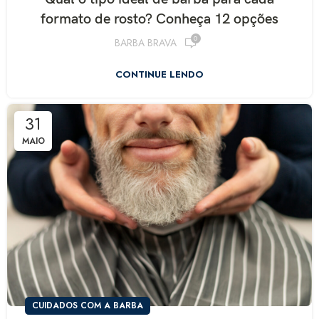
formato de rosto? Conheça 12 opções
0
BARBA BRAVA
R$
CONTINUE LENDO
R$
31
MAIO
R$
267,41
R$
314,60
CUIDADOS COM A BARBA