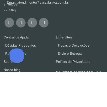
Email: atendimento@barbabrava.com.br
Central de Ajuda
Links Úteis
Dúvidas Frequentes
Trocas e Devoluções
Fale Conosco
Envio e Entrega
Sobre nós
Política de Privacidade
Nosso blog
🔒 Compra segura com SSL
BARBA BRAVA é uma marca registrada de BARBA
BRAVA LTDA ®