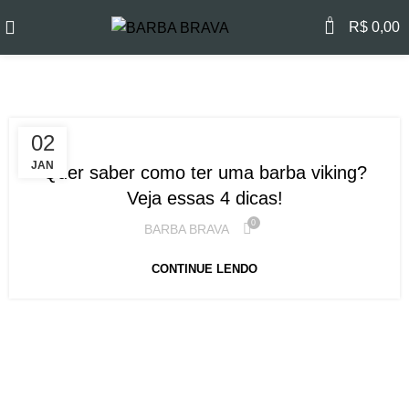
0
R$
0,00
Tag Archives: barba viking
,
BARBA
CUIDADOS COM A BARBA
02
JAN
Quer saber como ter uma barba viking?
Veja essas 4 dicas!
0
BARBA BRAVA
CONTINUE LENDO