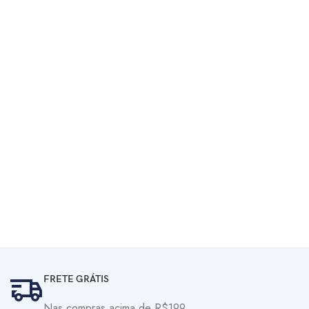
R$
R$
R$
267,41
R$
314,60
FRETE GRÁTIS
Nas compras acima de R$199