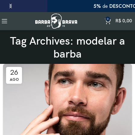
5%
de
DESCONTO
no
PIX
0
R$
0,00
Tag Archives: modelar a
barba
26
AGO