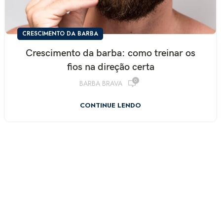
CRESCIMENTO DA BARBA
Crescimento da barba: como treinar os
fios na direção certa
0
BARBA BRAVA
R$
267,41
R$
314,60
CONTINUE LENDO
R$
152,82
R$
169,80
R$
130,32
R$
144,80