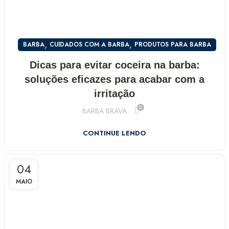
,
,
BARBA
CUIDADOS COM A BARBA
PRODUTOS PARA BARBA
Dicas para evitar coceira na barba:
soluções eficazes para acabar com a
irritação
0
BARBA BRAVA
CONTINUE LENDO
04
MAIO