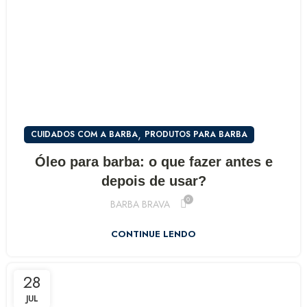
,
CUIDADOS COM A BARBA
PRODUTOS PARA BARBA
Óleo para barba: o que fazer antes e
depois de usar?
0
BARBA BRAVA
CONTINUE LENDO
28
JUL