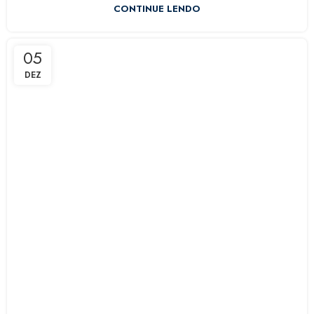
CONTINUE LENDO
05
DEZ