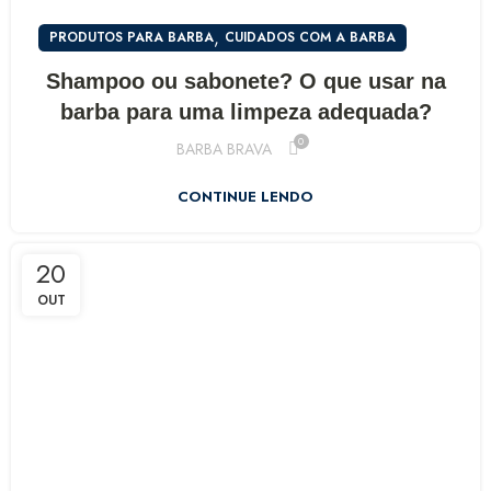
,
PRODUTOS PARA BARBA
CUIDADOS COM A BARBA
Shampoo ou sabonete? O que usar na
barba para uma limpeza adequada?
0
BARBA BRAVA
CONTINUE LENDO
20
OUT