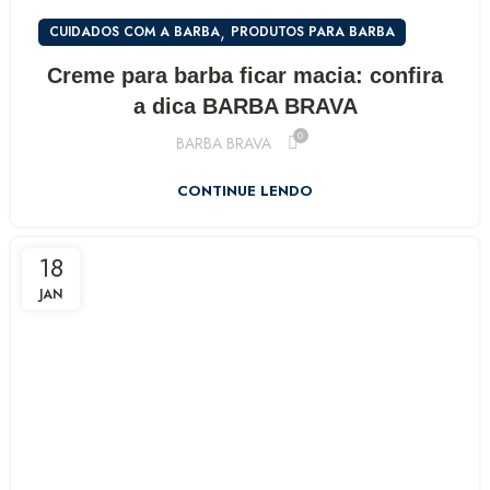
,
CUIDADOS COM A BARBA
PRODUTOS PARA BARBA
Creme para barba ficar macia: confira
a dica BARBA BRAVA
0
BARBA BRAVA
CONTINUE LENDO
18
JAN