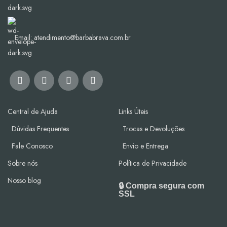
Email: atendimento@barbabrava.com.br
Central de Ajuda
Links Úteis
Dúvidas Frequentes
Trocas e Devoluções
Fale Conosco
Envio e Entrega
Sobre nós
Política de Privacidade
Nosso blog
🔒 Compra segura com
SSL