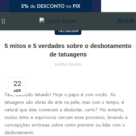
5%
de
DESCONTO
no
PIX
Blog
R$
0,00
Parcele
em até
3x
sem juros
TATUAGEM
5 mitos e 5 verdades sobre o desbotamento
de tatuagens
BARBA BRAVA
22
ABR
Fala, barbudo tatuado! Hoje o papo é com vocês. As
tatuagens são obras de arte na pele, mas com o tempo, é
natural que elas comecem a desbotar, certo? No entanto,
muitos mitos e equívocos cercam esse processo, levando a
concepções errôneas sobre como prevenir ou lidar com o
desbotamento.