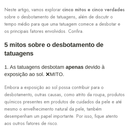
Neste artigo, vamos explorar
cinco mitos e cinco verdades
sobre o desbotamento de tatuagens, além de discutir o
tempo médio para que uma tatuagem comece a desbotar e
os principais fatores envolvidos. Confira.
5 mitos sobre o desbotamento de
R$
267,41
R$
314,60
tatuagens
1. As tatuagens desbotam
apenas
devido à
R$
152,82
R$
169,80
exposição ao sol.
❌MITO
.
Embora a exposição ao sol possa contribuir para o
desbotamento, outras causas, como atrito da roupa, produtos
R$
130,32
R$
144,80
químicos presentes em produtos de cuidados da pele e até
mesmo o envelhecimento natural da pele, também
desempenham um papel importante. Por isso, fique atento
aos outros fatores de risco.