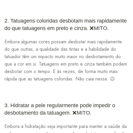
R$
2. Tatuagens coloridas desbotam mais rapidamente
do que tatuagens em preto e cinza.
❌MITO.
R$
Embora algumas cores possam desbotar mais rapidamente
do que outras, a qualidade das tintas e a habilidade do
tatuador têm um impacto muito maior no desbotamento do
R$
267,41
R$
314,60
que a cor em si. Tatuagens em preto e cinza também podem
desbotar com o tempo. E às vezes, de forma muito mais
rápida que as tatuagens coloridas. Não caia nessa. 😉
3. Hidratar a pele regularmente pode impedir o
desbotamento da tatuagem.
❌MITO.
Embora a hidratação seja importante para manter a saúde da