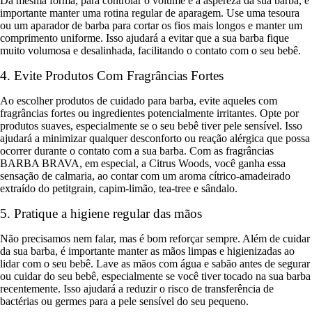
Da mesma forma, para controlar o volume e a aspereza da sua barba, é
importante manter uma rotina regular de aparagem. Use uma tesoura
ou um aparador de barba para cortar os fios mais longos e manter um
comprimento uniforme. Isso ajudará a evitar que a sua barba fique
muito volumosa e desalinhada, facilitando o contato com o seu bebê.
4. Evite Produtos Com Fragrâncias Fortes
Ao escolher produtos de cuidado para barba, evite aqueles com
fragrâncias fortes ou ingredientes potencialmente irritantes. Opte por
produtos suaves, especialmente se o seu bebê tiver pele sensível. Isso
ajudará a minimizar qualquer desconforto ou reação alérgica que possa
ocorrer durante o contato com a sua barba. Com as fragrâncias
BARBA BRAVA, em especial,
a
Citrus Woods, você ganha essa
sensação de calmaria, ao contar com um aroma cítrico-amadeirado
extraído do petitgrain, capim-limão, tea-tree e sândalo.
5. Pratique a higiene regular das mãos
Não precisamos nem falar, mas é bom reforçar sempre. Além de cuidar
da sua barba, é importante manter as mãos limpas e higienizadas ao
lidar com o seu bebê. Lave as mãos com água e sabão antes de segurar
ou cuidar do seu bebê, especialmente se você tiver tocado na sua barba
recentemente. Isso ajudará a reduzir o risco de transferência de
bactérias ou germes para a pele sensível do seu pequeno.