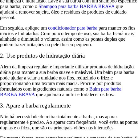
de limpeza e hidratação. Lave a sua barba com um shampoo específico
para barba, como o
Shampoo para barba BARBA BRAVA
que
ajudará a remover sujeira, óleo e resíduos de produtos de cuidado
pessoal.
Em seguida, aplique um
condicionador para barba
para manter os fios
macios e hidratados. Com pouco tempo de uso, sua barba ficará mais
alinhada e diminuirá o volume, assim como as pontas duplas que
podem trazer irritações na pele do seu pequeno.
2. Use produtos de hidratação diária
Além da limpeza regular, é importante utilizar produtos de hidratação
diária para manter a sua barba suave e maleável. Um balm para barba
pode ajudar a selar a umidade nos fios, reduzindo o frizz e
proporcionando uma textura mais macia. Procure por produtos
formulados com ingredientes naturais como o
Balm para barba
BARBA BRAVA
que ajudarão a nutrir e fortalecer os fios.
3. Apare a barba regularmente
Não há necessidade de retirar totalmente a barba, mas aparar
regularmente é preciso. Ao aparar com frequência, você evita as pontas
duplas e o frizz, que são os principais vilões nas interações.