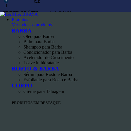
0
FRETE GRÁTIS
a partir de R$199
Produtos
Saiba mais
Ver todos os produtos
BARBA
Óleo para Barba
Balm para Barba
Shampoo para Barba
Condicionador para Barba
Acelerador de Crescimento
Leave in hidratante
ROSTO & BARBA
Sérum para Rosto e Barba
Esfoliante para Rosto e Barba
CORPO
Creme para Tatuagem
PRODUTOS EM DESTAQUE
sta de