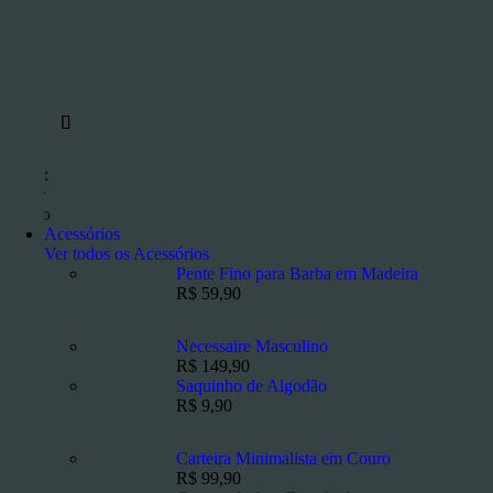
os
l era:
em ser
reço
roduto
Acessórios
Ver todos os Acessórios
Pente Fino para Barba em Madeira
R$
59,90
Necessaire Masculino
R$
149,90
Saquinho de Algodão
R$
9,90
Carteira Minimalista em Couro
R$
99,90