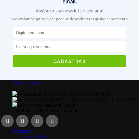
email.
Assine nossa newsletter semanal
Não enviamos spam e você pode se descadastrar a qualquer momento.
Voltar ao topo
CNPJ: 22.181.157/0001-01
Rua Leôncio Correia, 412 - Curitiba/PR
Email:
atendimento@barbabrava.com.br
Produtos
para a Barba