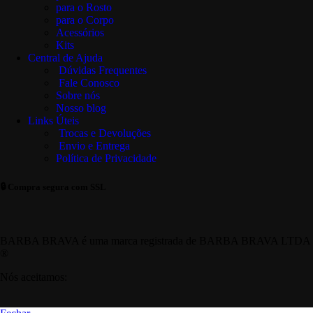
para o Rosto
para o Corpo
Acessórios
Kits
Central de Ajuda
Dúvidas Frequentes
Fale Conosco
Sobre nós
Nosso blog
Links Úteis
Trocas e Devoluções
Envio e Entrega
Política de Privacidade
🔒 Compra segura com SSL
BARBA BRAVA é uma marca registrada de BARBA BRAVA LTDA
®
Nós aceitamos: