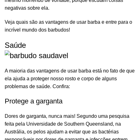
mesmo morrendo de vontade, porque escutam coisas
negativas sobre ela.
Veja quais são as vantagens de usar barba e entre para o
incrível mundo dos barbudos!
Saúde
A maioria das vantagens de usar barba está no fato de que
ela ajuda a proteger nosso rosto e corpo de alguns
problemas de saúde. Confira:
Protege a garganta
Dores de garganta, nunca mais! Segundo uma pesquisa
R$
267,41
R$
314,60
feita pela Universidade de Southern Queensland, na
Austrália, os pelos ajudam a evitar que as bactérias
responsáveis por dores de garganta e infecções entrem