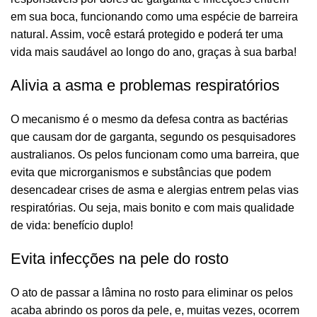
R$
152,82
R$
169,80
em sua boca, funcionando como uma espécie de barreira
natural. Assim, você estará protegido e poderá ter uma
vida mais saudável ao longo do ano, graças à sua barba!
R$
130,32
R$
144,80
Alivia a asma e problemas respiratórios
O mecanismo é o mesmo da defesa contra as bactérias
que causam dor de garganta, segundo os pesquisadores
australianos. Os pelos funcionam como uma barreira, que
evita que microrganismos e substâncias que podem
R$
desencadear crises de asma e alergias entrem pelas vias
respiratórias. Ou seja, mais bonito e com mais qualidade
de vida: benefício duplo!
R$
Evita infecções na pele do rosto
R$
267,41
R$
314,60
O ato de passar a lâmina no rosto para eliminar os pelos
acaba abrindo os poros da pele, e, muitas vezes, ocorrem