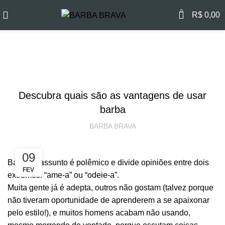
0
R$
0,00
FRETE GRÁTIS
a partir de R$199
Blog
5%
de
DESCONTO
no
PIX
CUIDADOS COM A BARBA
Parcele
em até
3x
sem juros
Descubra quais são as vantagens de usar
barba
BARBA BRAVA
09
Barba: o assunto é polêmico e divide opiniões entre dois
FEV
extremos: “
ame-a
” ou “odeie-a”.
Muita gente já é adepta, outros não gostam (talvez porque
não tiveram oportunidade de aprenderem a se apaixonar
pelo estilo!), e muitos homens acabam não usando,