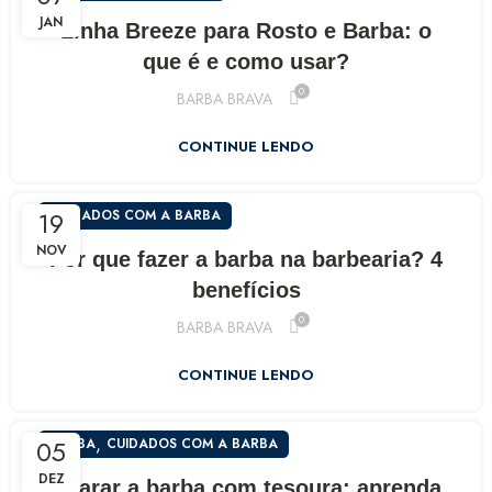
JAN
Linha Breeze para Rosto e Barba: o
que é e como usar?
R$
0
BARBA BRAVA
CONTINUE LENDO
R$
267,41
R$
314,60
19
CUIDADOS COM A BARBA
NOV
Por que fazer a barba na barbearia? 4
benefícios
0
BARBA BRAVA
CONTINUE LENDO
,
05
BARBA
CUIDADOS COM A BARBA
DEZ
Aparar a barba com tesoura: aprenda