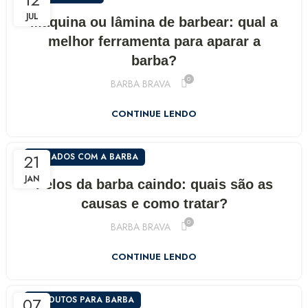
JUL
Máquina ou lâmina de barbear: qual a
melhor ferramenta para aparar a
barba?
0
BARBA BRAVA
R$
267,41
R$
314,60
CONTINUE LENDO
R$
152,82
R$
169,80
21
CUIDADOS COM A BARBA
JAN
Pelos da barba caindo: quais são as
R$
130,32
causas e como tratar?
R$
144,80
0
BARBA BRAVA
CONTINUE LENDO
R$
07
PRODUTOS PARA BARBA