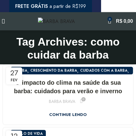
FRETE GRÁTIS
a partir de R$199
0
R$
0,00
Tag Archives: como
cuidar da barba
,
,
,
27
BARBA
CRESCIMENTO DA BARBA
CUIDADOS COM A BARBA
,
ESTILO DE VIDA
SAÚDE
FEV
O impacto do clima na saúde da sua
barba: cuidados para verão e inverno
0
BARBA BRAVA
CONTINUE LENDO
12
ESTILO DE VIDA