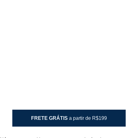
Trocas e Devoluções
Envio e Entrega
Política de Privacidade
🔒 Compra segura com SSL
BARBA BRAVA é uma marca registrada de BARBA BRAVA
LTDA ®
Nós aceitamos:
FRETE GRÁTIS
a partir de R$199