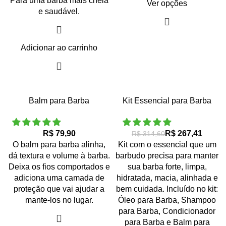
Para uma barba mais cheia
Ver opções
e saudável.
Adicionar ao carrinho
-15%
Balm para Barba
Kit Essencial para Barba
DESTAQUE
R$
R$
267,41
R$
314,60
O balm para barba alinha,
Kit com o essencial que um
dá textura e volume à barba.
barbudo precisa para manter
Deixa os fios comportados e
sua barba forte, limpa,
adiciona uma camada de
hidratada, macia, alinhada e
proteção que vai ajudar a
bem cuidada. Incluído no kit:
mante-los no lugar.
Óleo para Barba
,
Shampoo
para Barba
,
Condicionador
para Barba
e
Balm para