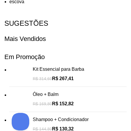
escova
SUGESTÕES
Mais Vendidos
Em Promoção
Kit Essencial para Barba
R$
267,41
R$
314,60
Óleo + Balm
R$
152,82
R$
169,80
Shampoo + Condicionador
R$
130,32
R$
144,80