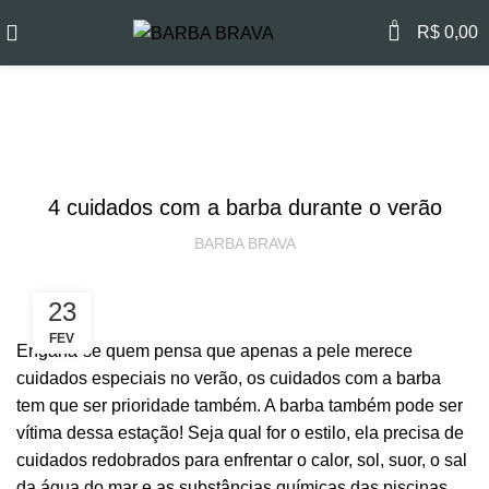
0
R$
0,00
Blog
CUIDADOS COM A BARBA
4 cuidados com a barba durante o verão
BARBA BRAVA
23
FEV
Engana-se quem pensa que apenas a pele merece
cuidados especiais no verão, os cuidados com a barba
tem que ser prioridade também. A barba também pode ser
vítima dessa estação! Seja qual for o estilo, ela precisa de
cuidados redobrados para enfrentar o calor, sol, suor, o sal
da água do mar e as substâncias químicas das piscinas.