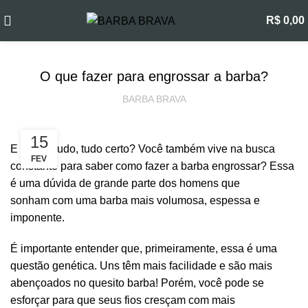
Blog
R$
0,00
CUIDADOS COM A BARBA
O que fazer para engrossar a barba?
BARBA BRAVA
15
E aí, barbudo, tudo certo? Você também vive na busca
FEV
constante para saber como fazer a barba engrossar? Essa
é uma dúvida de grande parte dos homens que
sonham com uma barba mais volumosa, espessa e
imponente.
É importante entender que, primeiramente, essa é uma
questão genética. Uns têm mais facilidade e são mais
abençoados no quesito barba! Porém, você pode se
esforçar para que seus fios cresçam com mais