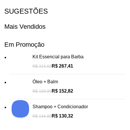
SUGESTÕES
Mais Vendidos
Em Promoção
Kit Essencial para Barba
R$
267,41
R$
314,60
Óleo + Balm
R$
152,82
R$
169,80
Shampoo + Condicionador
R$
130,32
R$
144,80