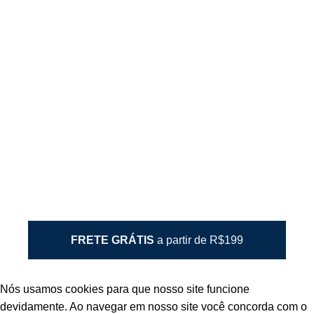
Envio e Entrega
Política de Privacidade
🔒 Compra segura com SSL
BARBA BRAVA é uma marca registrada de BARBA BRAVA
LTDA ®
Nós aceitamos:
FRETE GRÁTIS
a partir de R$199
Nós usamos cookies para que nosso site funcione
devidamente. Ao navegar em nosso site você concorda com o