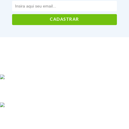
Voltar ao topo
CNPJ: 22.181.157/0001-01
Rua Leôncio Correia, 412 - Curitiba/PR