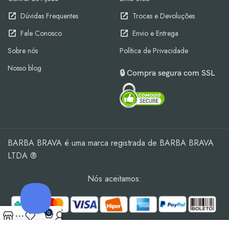
Dúvidas Frequentes
Trocas e Devoluções
Fale Conosco
Envio e Entrega
Sobre nós
Política de Privacidade
Nosso blog
🔒 Compra segura com SSL
BARBA BRAVA é uma marca registrada de BARBA BRAVA
LTDA ®
Nós aceitamos:
0
Loja
Sidebar
Lista
Carrinho
Minha Conta