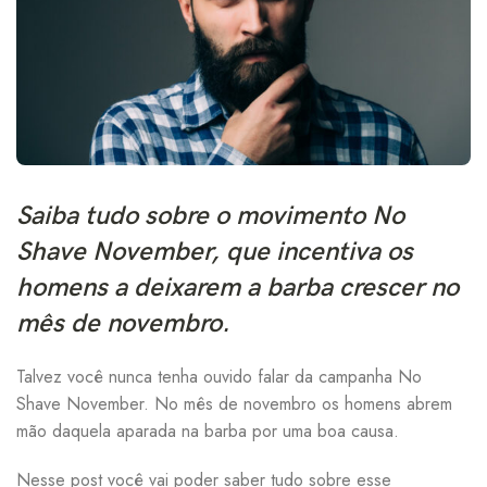
R$
267,41
R$
314,60
Saiba tudo sobre o movimento No
Shave November, que incentiva os
homens a deixarem a barba crescer no
R$
152,82
R$
169,80
mês de novembro.
Talvez você nunca tenha ouvido falar da campanha No
R$
130,32
R$
144,80
Shave November. No mês de novembro os homens abrem
mão daquela aparada na barba por uma boa causa.
Nesse post você vai poder saber tudo sobre esse