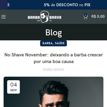
5%
de
DESCONTO
no
PIX
0
R$
0,00
Blog
,
BARBA
SAÚDE
No Shave November: deixando a barba crescer
por uma boa causa
BARBA BRAVA
04
NOV