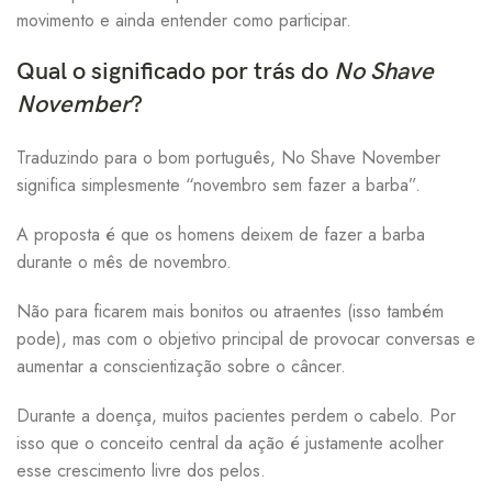
movimento e ainda entender como participar.
Qual o significado por trás do
No Shave
R$
November
?
Traduzindo para o bom português, No Shave November
R$
significa simplesmente “novembro sem fazer a barba”.
A proposta é que os homens deixem de fazer a barba
durante o mês de novembro.
R$
267,41
R$
314,60
Não para ficarem mais bonitos ou atraentes (isso também
pode), mas com o objetivo principal de provocar conversas e
aumentar a conscientização sobre o câncer.
Durante a doença, muitos pacientes perdem o cabelo. Por
isso que o conceito central da ação é justamente acolher
esse crescimento livre dos pelos.