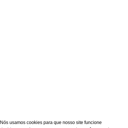
Links Úteis
Trocas e Devoluções
Envio e Entrega
Política de Privacidade
🔒 Compra segura com SSL
BARBA BRAVA é uma marca registrada de BARBA BRAVA
LTDA ®
Nós aceitamos:
Nós usamos cookies para que nosso site funcione