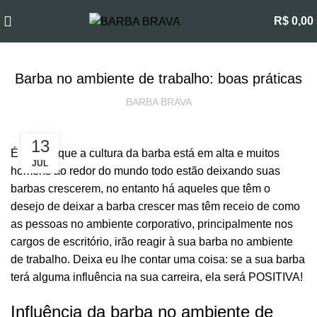
Blog
R$
0,00
FRETE GRÁTIS
a partir de R$199
CUIDADOS COM A BARBA
Barba no ambiente de trabalho: boas práticas
BARBA BRAVA
13
É sabido que a cultura da barba está em alta e muitos
JUL
homens ao redor do mundo todo estão deixando suas
barbas crescerem
, no entanto há aqueles que têm o
desejo de deixar a barba crescer mas têm receio de como
as pessoas no ambiente corporativo, principalmente nos
cargos de escritório, irão reagir à sua barba no ambiente
de trabalho. Deixa eu lhe contar uma coisa: se a sua barba
terá alguma influência na sua carreira, ela será POSITIVA!
Influência da barba no ambiente de