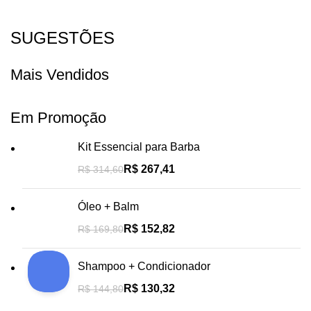
SUGESTÕES
Mais Vendidos
Em Promoção
Kit Essencial para Barba
R$
267,41
R$
314,60
Óleo + Balm
R$
152,82
R$
169,80
Shampoo + Condicionador
R$
130,32
R$
144,80