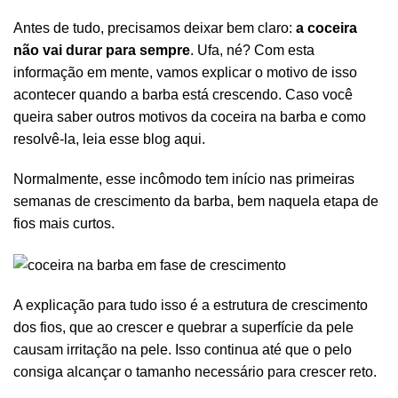
Antes de tudo, precisamos deixar bem claro:
a coceira
R$
130,32
R$
144,80
não vai durar para sempre
. Ufa, né? Com esta
informação em mente, vamos explicar o motivo de isso
acontecer quando a barba está crescendo. Caso você
queira saber outros motivos da coceira na barba e como
resolvê-la,
leia esse blog aqui
.
R$
Normalmente, esse incômodo tem início nas primeiras
semanas de
crescimento
da barba, bem naquela etapa de
fios mais curtos.
R$
A explicação para tudo isso é a estrutura de crescimento
R$
267,41
R$
314,60
dos fios, que ao crescer e quebrar a superfície da pele
causam irritação na pele. Isso continua até que o pelo
consiga alcançar o tamanho necessário para crescer reto.