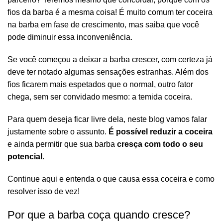
fios da barba é a mesma coisa! É muito comum ter coceira
na barba em fase de crescimento, mas saiba que você
pode diminuir essa inconveniência.
Se você começou a deixar a barba
crescer
, com certeza já
deve ter notado algumas sensações estranhas. Além dos
fios ficarem mais espetados que o normal, outro fator
chega, sem ser convidado mesmo: a temida coceira.
Para quem deseja ficar livre dela, neste blog vamos falar
justamente sobre o assunto.
É possível reduzir a coceira
e ainda permitir que sua barba
cresça com todo o seu
potencial
.
R$
267,41
R$
314,60
Continue aqui e entenda o que causa essa coceira e como
resolver isso de vez!
R$
152,82
R$
169,80
Por que a barba coça quando cresce?