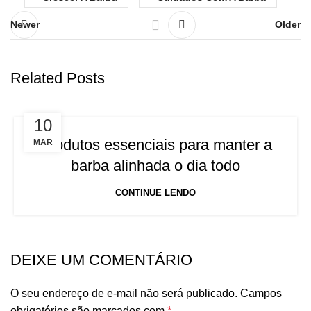
Newer
Older
Related Posts
10
Produtos essenciais para manter a
MAR
barba alinhada o dia todo
CONTINUE LENDO
DEIXE UM COMENTÁRIO
O seu endereço de e-mail não será publicado.
Campos
obrigatórios são marcados com
*