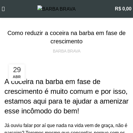
Blog
R$
0,00
FRETE GRÁTIS
a partir de R$199
CUIDADOS COM A BARBA
Como reduzir a coceira na barba em fase de
crescimento
BARBA BRAVA
29
ABR
A coceira na barba em fase de
crescimento é muito comum e por isso,
estamos aqui para te ajudar a amenizar
esse incômodo do bem!
Já ouviu falar por aí que nada na vida vem de graça, não é
parceiro? Teremos mesmo que concordar, porque com os