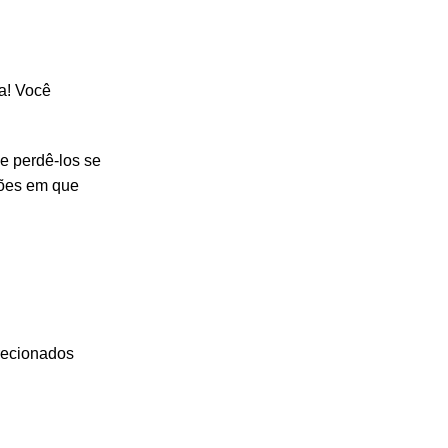
a! Você
de perdê-los se
iões em que
recionados