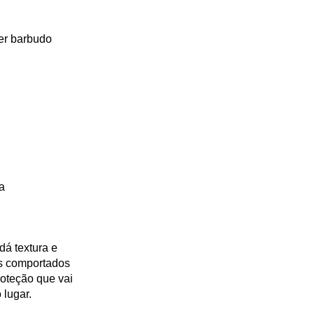
uer barbudo
a
dá textura e
os comportados
oteção que vai
 lugar.