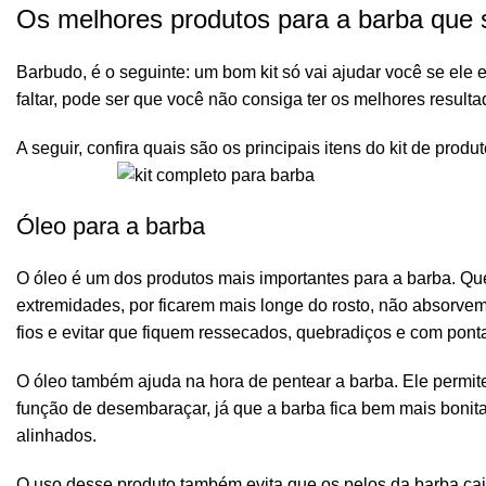
Os melhores produtos para a barba que s
Barbudo, é o seguinte: um bom kit só vai ajudar você se ele
faltar, pode ser que você não consiga ter os melhores resulta
A seguir, confira quais são os principais itens do kit de pro
Óleo para a barba
O
óleo
é um dos produtos mais importantes para a barba. Que
extremidades, por ficarem mais longe do rosto, não absorvem 
fios e evitar que fiquem ressecados, quebradiços e com pont
O óleo também ajuda na hora de
pentear a barba
. Ele permi
função de desembaraçar, já que a barba fica bem mais bonita
alinhados.
O uso desse produto também evita que os pelos da barba cai