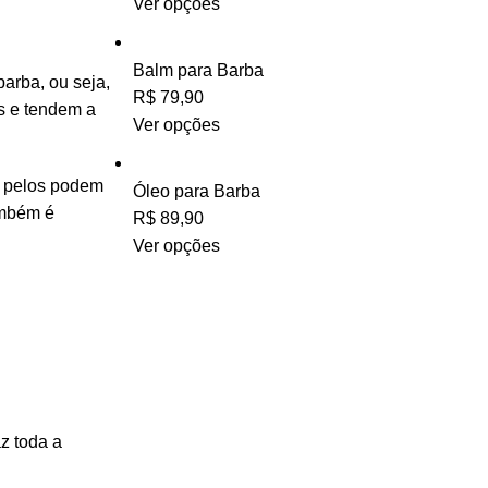
Ver opções
Balm para Barba
barba
, ou seja,
R$
79,90
os e tendem a
Ver opções
s pelos podem
Óleo para Barba
ambém é
R$
89,90
Ver opções
z toda a