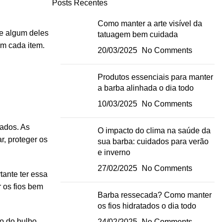
Posts Recentes
Como manter a arte visível da
Se algum deles
tatuagem bem cuidada
om cada item.
20/03/2025
No Comments
Produtos essenciais para manter
a barba alinhada o dia todo
10/03/2025
No Comments
tados. As
O impacto do clima na saúde da
r, proteger os
sua barba: cuidados para verão
e inverno
27/02/2025
No Comments
tante ter essa
r os fios bem
Barba ressecada? Como manter
os fios hidratados o dia todo
o do bulbo
24/02/2025
No Comments