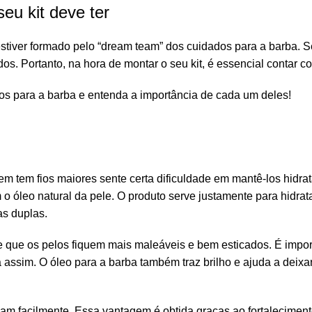
eu kit deve ter
 estiver formado pelo “dream team” dos cuidados para a barba. 
dos. Portanto, na hora de montar o seu kit, é essencial contar c
dutos para a barba e entenda a importância de cada um deles!
m tem fios maiores sente certa dificuldade em mantê-los hidra
o óleo natural da pele. O produto serve justamente para hidrata
as duplas.
te que os pelos fiquem mais maleáveis e bem esticados. É impor
 assim. O óleo para a barba também traz brilho e ajuda a deixa
am facilmente. Essa vantagem é obtida graças ao fortaleciment