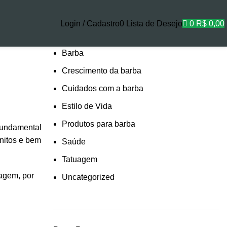
Login / Cadastro
0
Lista de Desejo
0
R$
0,00
Categorias
Barba
Crescimento da barba
Cuidados com a barba
Estilo de Vida
Produtos para barba
 fundamental
onitos e bem
Saúde
Tatuagem
iagem, por
Uncategorized