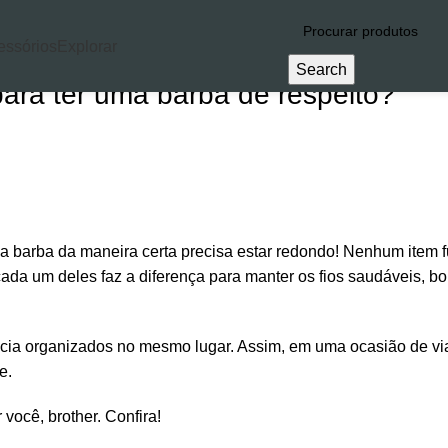
essórios
Explorar
Search
ara ter uma barba de respeito?
 sua barba da maneira certa precisa estar redondo! Nenhum item
 cada um deles faz a diferença para manter os fios saudáveis, b
ência organizados no mesmo lugar. Assim, em uma ocasião de v
e.
você, brother. Confira!