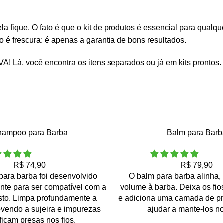
 fique. O fato é que o kit de produtos é essencial para qualq
ão é frescura: é apenas a garantia de bons resultados.
AVA
! Lá, você encontra os itens separados ou já em kits prontos.
hampoo para Barba
Balm para Barb
R$
74,90
R$
79,90
ara barba foi desenvolvido
O balm para barba alinha, 
nte para ser compatível com a
volume à barba. Deixa os fi
osto. Limpa profundamente a
e adiciona uma camada de pr
vendo a sujeira e impurezas
ajudar a mante-los no
ficam presas nos fios.