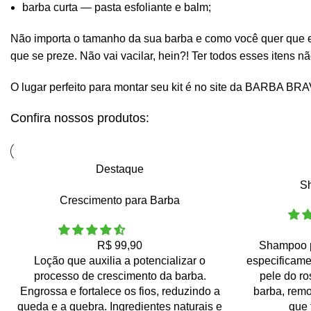
barba curta
— pasta esfoliante e balm;
Não importa o tamanho da sua barba e como você quer que ela
que se preze. Não vai vacilar, hein?! Ter todos esses itens n
O lugar perfeito para montar seu kit é no
site da BARBA BR
Confira nossos produtos:
Destaque
S
Crescimento para Barba
R$
99,90
Shampoo p
Loção que auxilia a potencializar o
especificame
processo de crescimento da barba.
pele do r
Engrossa e fortalece os fios, reduzindo a
barba, remo
queda e a quebra. Ingredientes naturais e
que 