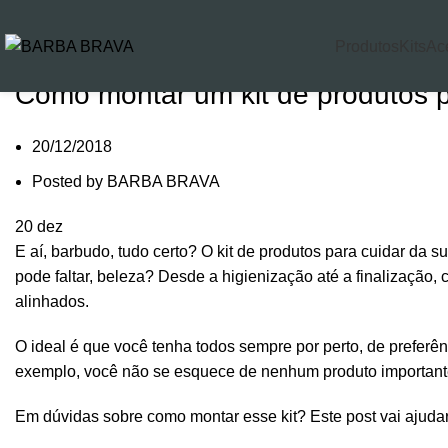
0
Blog
Produtos
Kits
Ac
Produtos para barba
Como montar um kit de produtos p
20/12/2018
Posted by
BARBA BRAVA
20
dez
E aí, barbudo, tudo certo? O kit de produtos para cuidar da
pode faltar, beleza? Desde a higienização até a finalização,
alinhados.
O ideal é que você tenha todos sempre por perto, de prefer
exemplo, você não se esquece de nenhum produto important
Em dúvidas sobre como montar esse kit? Este post vai ajudar 