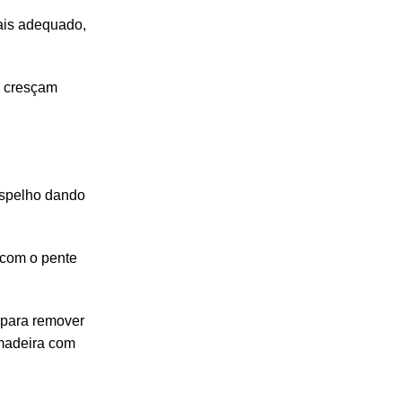
ais adequado,
s cresçam
 espelho dando
r com o pente
o para remover
madeira
com