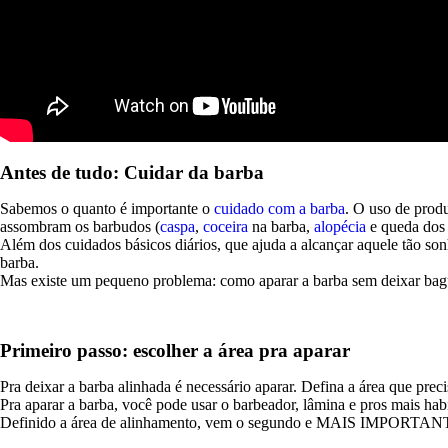
POR FRAGRÂNCIA
Fresh Woods
Citrus Woods
Coffee Blend
Breeze
Por função
Antes de tudo: Cuidar da barba
Hidratação
Limpeza
Sabemos o quanto é importante o
cuidado com a barba
. O uso de produ
Alinhamento
assombram os barbudos (
caspa
,
coceira
na barba,
alopécia
e queda dos 
Crescimento
Além dos cuidados básicos diários, que ajuda a alcançar aquele tão so
barba.
Por Comprimento
Mas existe um pequeno problema: como aparar a barba sem deixar ba
Barba Longa
Barba Média
Primeiro passo: escolher a área pra aparar
Barba Curta
Barba em Desenvolvimento
Pra deixar a barba alinhada é necessário aparar. Defina a área que preci
Pra aparar a barba, você pode usar o barbeador, lâmina e pros mais hab
Coleções
Definido a área de alinhamento, vem o segundo e MAIS IMPORTANT