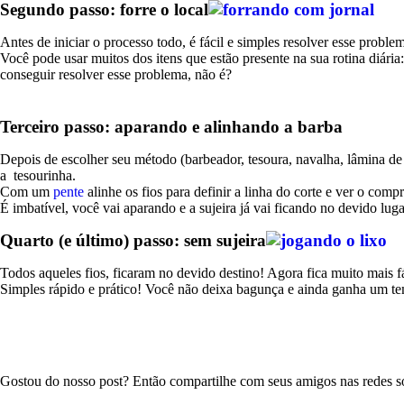
Destaques
Segundo passo: forre o local
Mais Vendidos
Melhores Avaliados
Antes de iniciar o processo todo, é fácil e simples resolver esse problem
Em Promoção
Você pode usar muitos dos itens que estão presente na sua rotina diária
conseguir resolver esse problema, não é?
Terceiro passo: aparando e alinhando a barba
Depois de escolher seu método (barbeador, tesoura, navalha, lâmina de 
a tesourinha.
Com um
pente
alinhe os fios para definir a linha do corte e ver o comp
É imbatível, você vai aparando e a sujeira já vai ficando no devido lug
Quarto (e último) passo: sem sujeira
Todos aqueles fios, ficaram no devido destino! Agora fica muito mais 
Simples rápido e prático! Você não deixa bagunça e ainda ganha um tem
Gostou do nosso post? Então compartilhe com seus amigos nas redes so