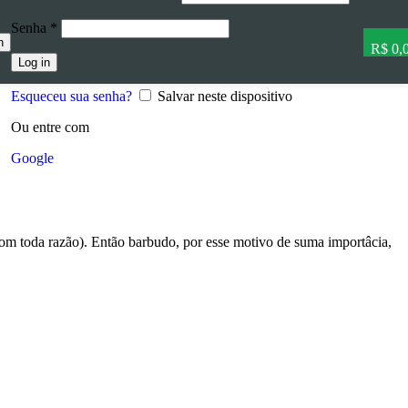
Senha
*
h
R$
0,
Log in
Esqueceu sua senha?
Salvar neste dispositivo
Ou entre com
Google
 com toda razão). Então barbudo, por esse motivo de suma importâcia,