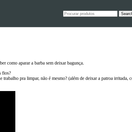
Searc
unça
aque
 Necessaire 25% off
es
 opções podem ser escolhidas na
roduto
aque
aber como aparar a barba sem deixar bagunça.
ara Barba
es
 fios?
 opções podem ser escolhidas na
e trabalho pra limpar, não é mesmo? (além de deixar a patroa irritada,
roduto
ra
R$
$