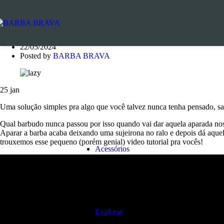
Blog
Home
»
Barba
»
KITS EM DESTAQUE
Barba
,
Cuidados com a barba
Saiba como aparar a barba sem deixar bag
-25%
Dest
22/05/2024
Posted by
BARBA BRAVA
Kit Completo para Barba +
Ver opçõ
Este produto tem várias variantes. As
página do p
R$
534,40
R$
399,90
25
jan
-15%
Dest
Uma solução simples pra algo que você talvez nunca tenha pensado, s
Kit Essencial p
Ver opçõ
Qual barbudo nunca passou por isso quando vai dar aquela aparada nos
Este produto tem várias variantes. As
Aparar a barba acaba deixando uma sujeirona no ralo e depois dá aquel
página do p
R$
314,60
R$
267,41
trouxemos esse pequeno (porém genial) video tutorial pra vocês!
Acessórios
Ver todos os Acessórios
Pente Fino para Barba em Madei
Necessaire Masculino
R$
Saquinho de Algodão
R$
Carteira Minimalista em Couro
R
Caneca de Aço Esmaltado
R$
Explorar