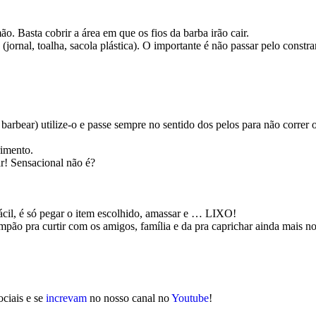
ão. Basta cobrir a área em que os fios da barba irão cair.
: (jornal, toalha, sacola plástica). O importante é não passar pelo cons
barbear) utilize-o e passe sempre no sentido dos pelos para não correr 
rimento.
ar! Sensacional não é?
fácil, é só pegar o item escolhido, amassar e … LIXO!
pão pra curtir com os amigos, família e da pra caprichar ainda mais no
ciais e se
increvam
no nosso canal no
Youtube
!