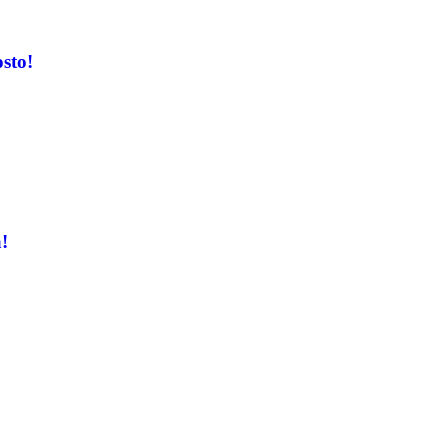
sto!
!